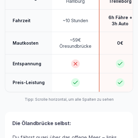
Hamburg
Trelleborg
6h Fähre +
Fahrzeit
~10 Stunden
3h Auto
~59€
Mautkosten
0€
Öresundbrücke
Entspannung
Preis-Leistung
Tipp: Scrolle horizontal, um alle Spalten zu sehen
Die Ölandbrücke selbst:
Du fährst quasi über das offene Meer – links