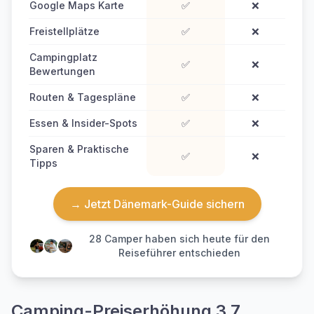
Google Maps Karte
✅
❌
Freistellplätze
✅
❌
Campingplatz
✅
❌
Bewertungen
Routen & Tagespläne
✅
❌
Essen & Insider-Spots
✅
❌
Sparen & Praktische
✅
❌
Tipps
→ Jetzt Dänemark-Guide sichern
28
Camper haben sich heute für den
Reiseführer entschieden
Camping-Preiserhöhung 3,7